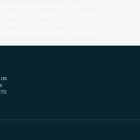
d viverra dolor laoreet quis. 
agittis tortor dictum suscipit. Nunc 
 dolor, sed tempus tellus 
orem, eleifend aliquam leo porttitor 
as 
 
870