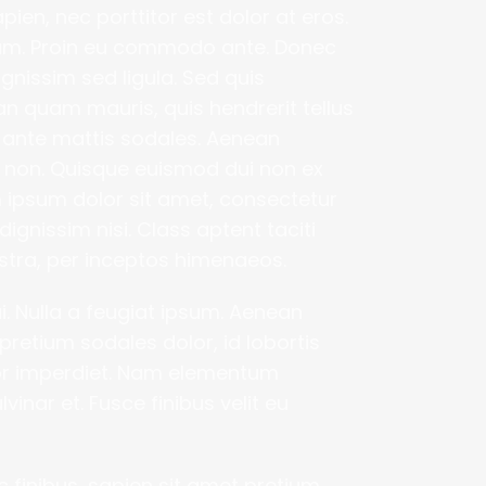
en, nec porttitor est dolor at eros. 
ulum. Proin eu commodo ante. Donec 
gnissim sed ligula. Sed quis 
n quam mauris, quis hendrerit tellus 
ante mattis sodales. Aenean 
a non. Quisque euismod dui non ex 
m ipsum dolor sit amet, consectetur 
dignissim nisi. Class aptent taciti 
stra, per inceptos himenaeos.
. Nulla a feugiat ipsum. Aenean 
pretium sodales dolor, id lobortis 
or imperdiet. Nam elementum 
nar et. Fusce finibus velit eu 
c finibus, sapien sit amet pretium 