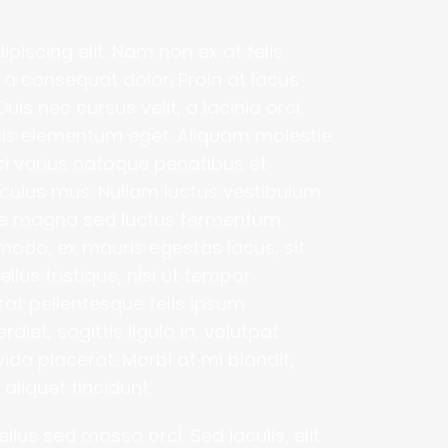
iscing elit. Nam non ex at felis 
a consequat dolor. Proin at lacus 
s nec cursus velit, a lacinia orci. 
is elementum eget. Aliquam molestie 
ci varius natoque penatibus et 
culus mus. Nullam luctus vestibulum 
ue magna sed luctus fermentum. 
odo, ex mauris egestas lacus, sit 
lus tristique, nisi ut tempor 
at pellentesque felis ipsum 
et, sagittis ligula in, volutpat 
ida placerat. Morbi at mi blandit, 
 aliquet tincidunt.
lus sed massa orci. Sed iaculis, elit 