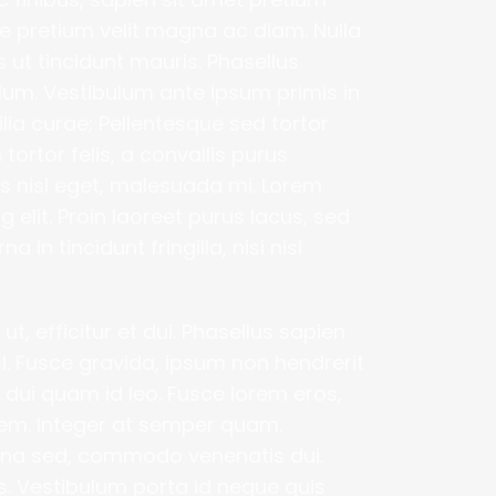
e pretium velit magna ac diam. Nulla 
t tincidunt mauris. Phasellus 
lum. Vestibulum ante ipsum primis in 
lia curae; Pellentesque sed tortor 
ortor felis, a convallis purus 
s nisl eget, malesuada mi. Lorem 
elit. Proin laoreet purus lacus, sed 
in tincidunt fringilla, nisi nisl 
t, efficitur et dui. Phasellus sapien 
sl. Fusce gravida, ipsum non hendrerit 
r dui quam id leo. Fusce lorem eros, 
em. Integer at semper quam. 
gna sed, commodo venenatis dui. 
is. Vestibulum porta id neque quis 