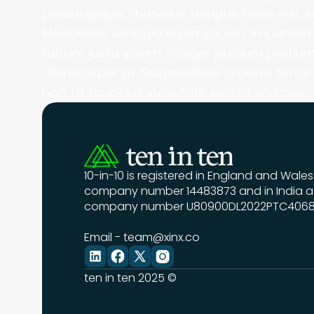
pellentesque. Phasellus tempus tellus nisi, se
Maecenas vehicula ligula sapien, imperdiet s
rutrum justo ipsum. Integer pretium pretium
ullamcorper at. Suspendisse gravida tortor l
non. Ut faucibus vulputate velit et sodales.
10-in-10 is registered in England and Wales 
company number 14483873 and in India as
company number U80900DL2022PTC406
Email - 
team@xinx.co
ten in ten 2025 ©