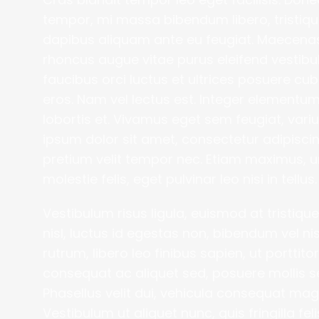
tempor, mi massa bibendum libero, tristiqu
dapibus aliquam ante eu feugiat. Maecenas u
rhoncus augue vitae purus eleifend vestibu
faucibus orci luctus et ultrices posuere cubi
eros. Nam vel lectus est. Integer elementum t
lobortis et. Vivamus eget sem feugiat, variu
ipsum dolor sit amet, consectetur adipiscing 
pretium velit tempor nec. Etiam maximus, urna 
molestie felis, eget pulvinar leo nisi in tellus.
Vestibulum risus ligula, euismod at tristique u
nisl, luctus id egestas non, bibendum vel ni
rutrum, libero leo finibus sapien, ut porttito
consequat ac aliquet sed, posuere mollis s
Phasellus velit dui, vehicula consequat ma
Vestibulum ut aliquet nunc, quis fringilla fel