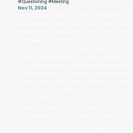
#Questioning #Meeting
Nov 11, 2024
Lorem ipsum dolor sit amet, consectetur adip
vulputate tempus. Cras vitae rutrum quam, 
elementum, commodo sem eu, iaculis nisi. Dui
Nam elementum dui risus, a ullamcorper fel
lacus ac nisi cursus rhoncus eu eu arcu. Or
magnis dis parturient montes, nascetur ridi
velit vel consequat. Vestibulum pellentesq
Curabitur pharetra, neque at aliquam comm
amet ornare lorem arcu efficitur risus. Phasel
hendrerit, augue diam interdum nibh, placer
malesuada turpis. Vivamus vitae lacus imperdi
sapien. Curabitur lacinia risus quis erat grav
mattis libero sit amet, lacinia ex. Duis luctus
Aliquam laoreet id purus sed aliquam. Phasel