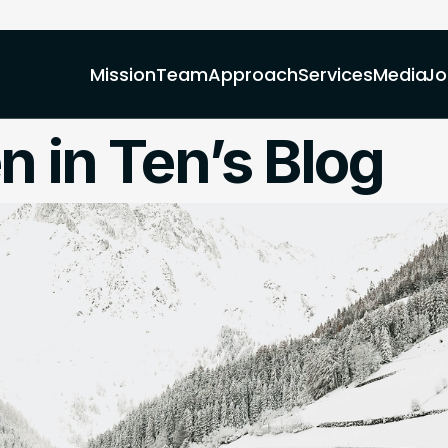
Mission
Team
Approach
Services
Media
Jo
n in Ten’s Blog