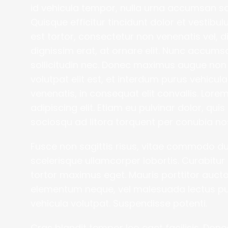
id vehicula tempor, nulla urna accumsan sapi
Quisque efficitur tincidunt dolor et vestib
est tortor, consectetur non venenatis vel, di
dignissim erat, at ornare elit. Nunc accumsa
sollicitudin nec. Donec maximus augue non 
volutpat elit est, et interdum purus vehicul
venenatis, in consequat elit convallis. Lore
adipiscing elit. Etiam eu pulvinar dolor, quis 
sociosqu ad litora torquent per conubia no
Fusce non sagittis risus, vitae commodo dui
scelerisque ullamcorper lobortis. Curabitur 
tortor maximus eget. Mauris porttitor auct
elementum neque, vel malesuada lectus pulvi
vehicula volutpat. Suspendisse potenti.
Cras blandit tempor leo eget facilisis. Done